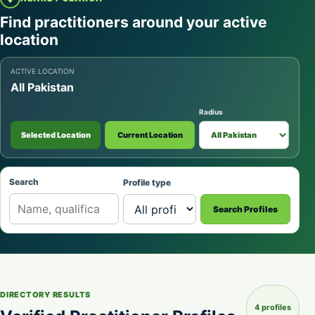
Find practitioners around your active
location
ACTIVE LOCATION
All Pakistan
Radius
Selected Location
Current Location
Search
Profile type
Search Profiles
DIRECTORY RESULTS
4 profiles