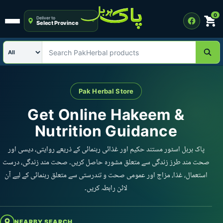
0
Deliver to
Select Province
Open menu
Search category
Search PakHerbal products
Pak Herbal Store
Get Online Hakeem &
Nutrition Guidance
پاک ہربل اسٹور مستند حکیم اور غذائی رہنمائی کے ذریعے روایتی، دیسی اور
صحت مند طرز زندگی سے متعلق مشورہ حاصل کریں۔ صحت مند زندگی، درست
استعمال، غذا، مزاج اور عمومی صحت و تندرستی سے متعلق رہنمائی کے لیے آن
لائن رابطہ کریں۔
NEARBY SEARCH